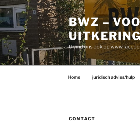
Ga
naar
BWZ – VO
de
inhoud
UITKERIN
U vind ons ook op www.face
Home
juridisch advies/hulp
CONTACT