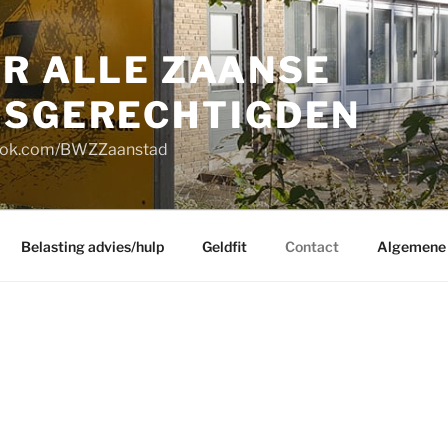
OR ALLE ZAANSE
GSGERECHTIGDEN
book.com/BWZZaanstad
Belasting advies/hulp
Geldfit
Contact
Algemene 