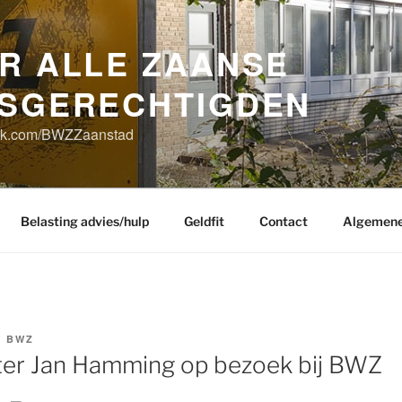
R ALLE ZAANSE
GSGERECHTIGDEN
ook.com/BWZZaanstad
Belasting advies/hulp
Geldfit
Contact
Algemene
R
BWZ
er Jan Hamming op bezoek bij BWZ