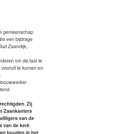
nze gemeenschap
die een bijdrage
Oud Zaandijk,
nderen om de taal te
m vooruit te komen en
.
opbouwwerker
tend.
echtigden. Zij
en Zaankanters
illigers van de
rs van de kerk
en houden in het