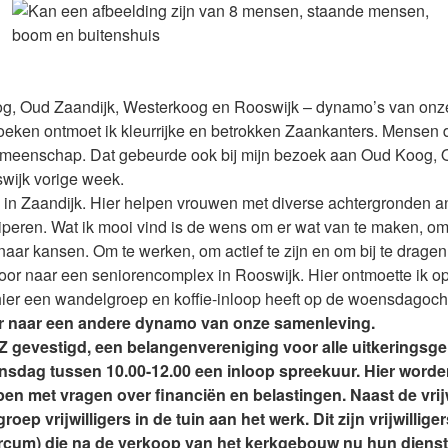
g, Oud Zaandijk, Westerkoog en Rooswijk – dynamo’s van o
oeken ontmoet ik kleurrijke en betrokken Zaankanters. Mensen 
meenschap. Dat gebeurde ook bij mijn bezoek aan Oud Koog, 
wijk vorige week.
s in Zaandijk. Hier helpen vrouwen met diverse achtergronden a
ciperen. Wat ik mooi vind is de wens om er wat van te maken, o
aar kansen. Om te werken, om actief te zijn en om bij te dragen
door naar een seniorencomplex in Rooswijk. Hier ontmoette ik 
ier een wandelgroep en koffie-inloop heeft op de woensdagoch
or naar een andere dynamo van onze samenleving.
 gevestigd, een belangenvereniging voor alle uitkeringsger
sdag tussen 10.00-12.00 een inloop spreekuur. Hier word
en met vragen over financiën en belastingen. Naast de vrijw
oep vrijwilligers in de tuin aan het werk. Dit zijn vrijwillige
rcum) die na de verkoop van het kerkgebouw nu hun dienst