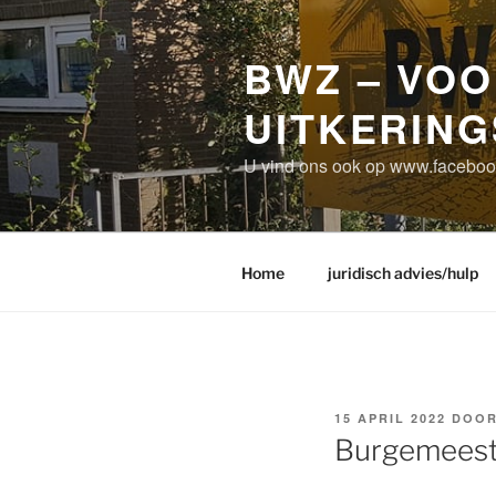
Ga
naar
BWZ – VOO
de
inhoud
UITKERIN
U vind ons ook op www.faceb
Home
juridisch advies/hulp
GEPLAATST
15 APRIL 2022
DOO
OP
Burgemeest