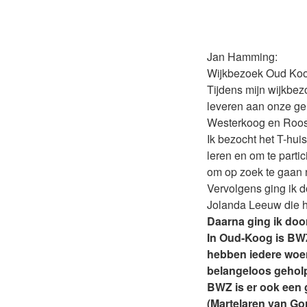
Jan Hamming:
Wijkbezoek Oud Koo
Tijdens mijn wijkbez
leveren aan onze ge
Westerkoog en Roos
Ik bezocht het T-hui
leren en om te parti
om op zoek te gaan n
Vervolgens ging ik 
Jolanda Leeuw die h
Daarna ging ik do
In Oud-Koog is BWZ
hebben iedere woen
belangeloos geholp
BWZ is er ook een gr
(Martelaren van Go