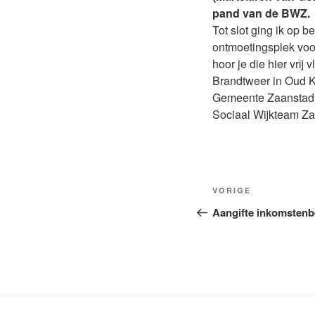
pand van de BWZ.
Tot slot ging ik op
ontmoetingsplek voo
hoor je die hier vrij
Brandtweer in Oud 
Gemeente Zaanstad
Sociaal Wijkteam Z
Bericht
Vorig
VORIGE
navigatie
bericht
Aangifte inkomstenb