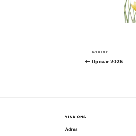
Bericht
Vorig
VORIGE
navigatie
bericht
Op naar 2026
VIND ONS
Adres