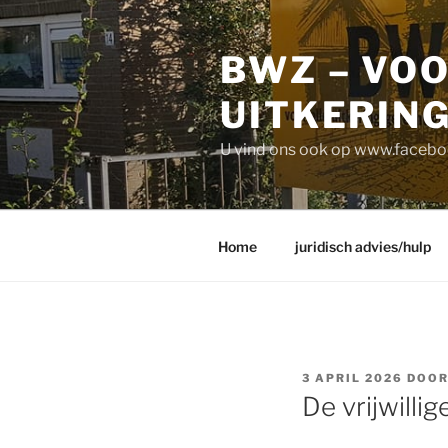
Ga
naar
BWZ – VO
de
inhoud
UITKERIN
U vind ons ook op www.face
Home
juridisch advies/hulp
GEPLAATST
3 APRIL 2026
DOO
OP
De vrijwill