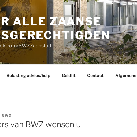
OR ALLE ZAANSE
GSGERECHTIGDEN
book.com/BWZZaanstad
Belasting advies/hulp
Geldfit
Contact
Algemene 
R
BWZ
igers van BWZ wensen u